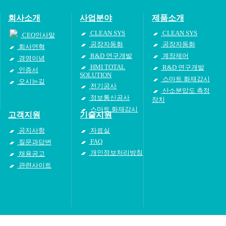
회사소개
사업분야
제품소개
CLEAN SYS
CLEAN SYS
CEO인사말
공장자동화
공장자동화
회사연혁
R&D 연구개발
계장제어
경영이념
HMI TOTAL
R&D 연구개발
인증서
SOLUTION
스마트 화재감시
오시는길
전기공사
산소분압도 측정
정보통신공사
장치
스마트 화재감시
고객지원
기술지원
공지사항
자료실
FAQ
질문과답변
개인정보처리방침
채용공고
관련사이트